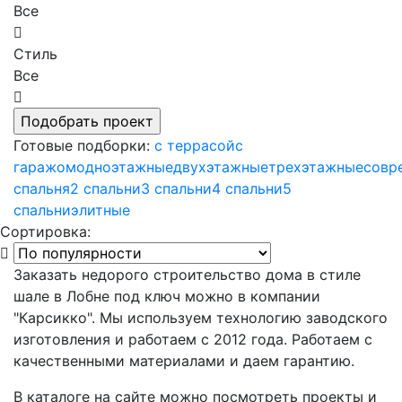
Все
Стиль
Все
Готовые подборки:
с террасой
с
гаражом
одноэтажные
двухэтажные
трехэтажные
совр
спальня
2 спальни
3 спальни
4 спальни
5
спальни
элитные
Сортировка:
Заказать недорого строительство дома в стиле
шале в Лобне под ключ можно в компании
"Карсикко". Мы используем технологию заводского
изготовления и работаем с 2012 года. Работаем с
качественными материалами и даем гарантию.
В каталоге на сайте можно посмотреть проекты и